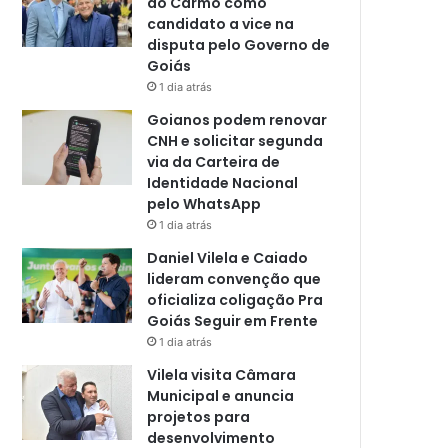
do Carmo como
candidato a vice na
disputa pelo Governo de
Goiás
1 dia atrás
Goianos podem renovar
CNH e solicitar segunda
via da Carteira de
Identidade Nacional
pelo WhatsApp
1 dia atrás
Daniel Vilela e Caiado
lideram convenção que
oficializa coligação Pra
Goiás Seguir em Frente
1 dia atrás
Vilela visita Câmara
Municipal e anuncia
projetos para
desenvolvimento