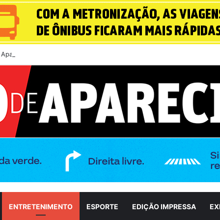
 Aparecida flagra abandono de seis cães e reitera que o ato é crime ina
ENTRETENIMENTO
ESPORTE
EDIÇÃO IMPRESSA
EX