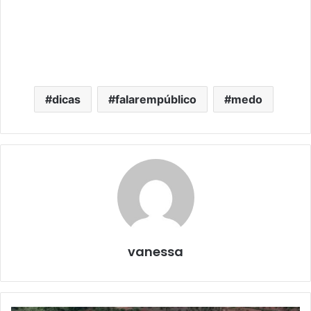
dicas
falarempúblico
medo
vanessa