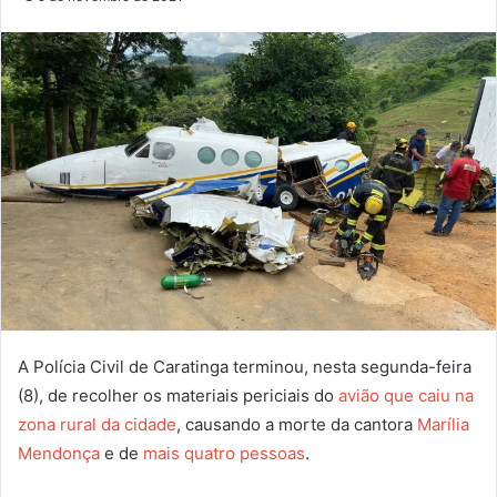
A Polícia Civil de Caratinga terminou, nesta segunda-feira
(8), de recolher os materiais periciais do
avião que caiu na
zona rural da cidade
, causando a morte da cantora
Marília
Mendonça
e de
mais quatro pessoas
.