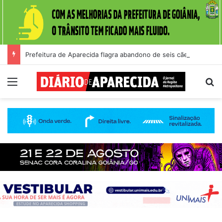
Prefeitura de Aparecida flagra abandono de seis cães e reitera que o ato é crime inafiançável
Menu
Pr