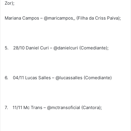
Zor);
Mariana Campos – @maricampos_ (Filha da Criss Paiva);
5. 28/10 Daniel Curi – @danielcuri (Comediante);
6. 04/11 Lucas Salles – @lucassalles (Comediante)
7. 11/11 Mc Trans – @mctransoficial (Cantora);