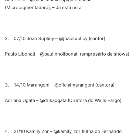
(Micropigmentadora); – Já está no ar
2. 07/10 João Suplicy – @joaosuplicy (cantor);
Paulo Libonati – @paulinholibonati (empresário de shows);
3. 14/10 Marangoni – @oficialmarangoni (cantora);
Adriana Ogata – @drikaogata (Diretora do Wells Fargo);
4. 21/10 Kamily Zor – @kamily_zor (Filha do Fernando