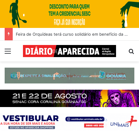
Feira de Orquídeas terá curso solidário em benefício da Santa Casa de Goiânia
Menu
Pr