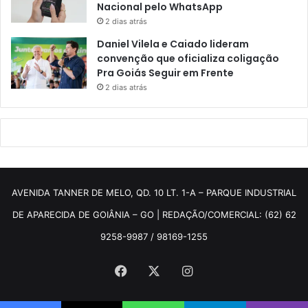
Nacional pelo WhatsApp
2 dias atrás
Daniel Vilela e Caiado lideram
convenção que oficializa coligação
Pra Goiás Seguir em Frente
2 dias atrás
AVENIDA TANNER DE MELO, QD. 10 LT. 1-A – PARQUE INDUSTRIAL
DE APARECIDA DE GOIÂNIA – GO | REDAÇÃO/COMERCIAL: (62) 62
9258-9987 / 98169-1255
Facebook
X
Instagram