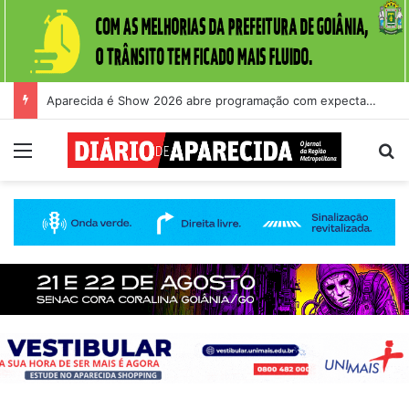
Aparecida é Show 2026 abre programação com expectativa de grande público nesta quinta-feira (6)
Menu
Pr