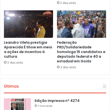
2 dias atrás
Leandro Vilela prestigia
Federação
Aparecida É Show em meio
PRD/Solidariedade
a ações de incentivo à
homologa 16 candidatos a
cultura
deputado federal e 40 a
estadual em Goiás
3 dias atrás
3 dias atrás
Últimas
Edição impressa n° 4274
1 hora atrás