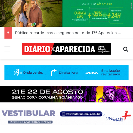
Público recorde marca segunda noite do 17º Aparecida é Show
Menu
Pr