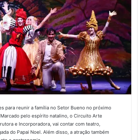
ões para reunir a família no Setor Bueno no próximo
Marcado pelo espírito natalino, o Circuito Arte
tora e Incorporadora, vai contar com teatro,
egada do Papai Noel. Além disso, a atração também