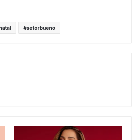
natal
setorbueno