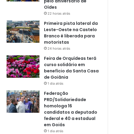
pelo aniversário de
Oídes
22 horas atrás
Primeira pista lateral da
Leste-Oeste na Castelo
Branco é liberada para
motoristas
24 horas atrás
Feira de Orquídeas terá
curso solidário em
benefício da Santa Casa
de Goiânia
1 dia atrás
Federação
PRD/Solidariedade
homologa 16
candidatos a deputado
federal e 40 a estadual
em Goiás
1 dia atrás