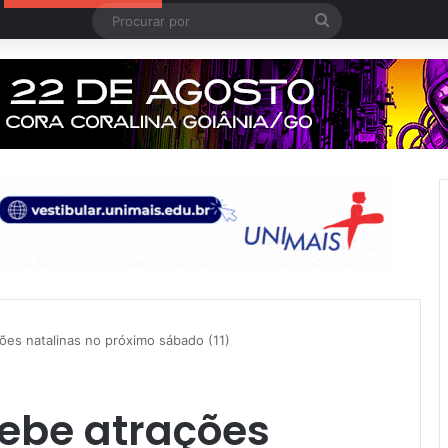
Procurar
por
ões natalinas no próximo sábado (11)
cebe atrações