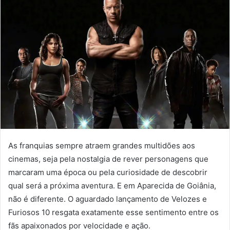
As franquias sempre atraem grandes multidões aos
cinemas, seja pela nostalgia de rever personagens que
marcaram uma época ou pela curiosidade de descobrir
qual será a próxima aventura. E em Aparecida de Goiânia,
não é diferente. O aguardado lançamento de Velozes e
Furiosos 10 resgata exatamente esse sentimento entre os
fãs apaixonados por velocidade e ação.