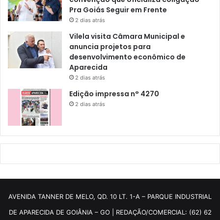
Pra Goiás Seguir em Frente
2 dias atrás
Vilela visita Câmara Municipal e
anuncia projetos para
desenvolvimento econômico de
Aparecida
2 dias atrás
Edição impressa n° 4270
2 dias atrás
AVENIDA TANNER DE MELO, QD. 10 LT. 1-A – PARQUE INDUSTRIAL
DE APARECIDA DE GOIÂNIA – GO | REDAÇÃO/COMERCIAL: (62) 62