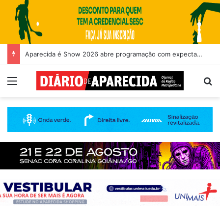
Aparecida é Show 2026 abre programação com expectativa de grande público nesta quinta-feira (6)
Menu
Pr