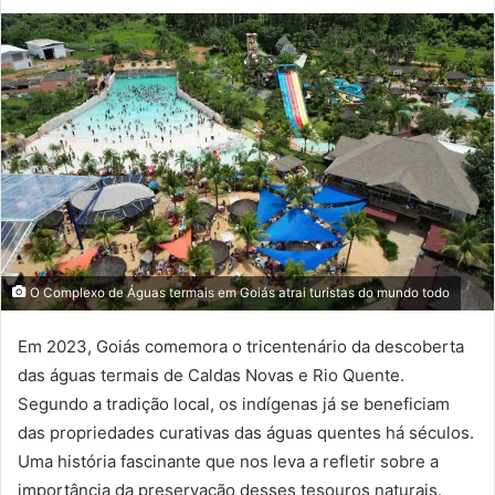
O Complexo de Águas termais em Goiás atrai turistas do mundo todo
Em 2023, Goiás comemora o tricentenário da descoberta
das águas termais de Caldas Novas e Rio Quente.
Segundo a tradição local, os indígenas já se beneficiam
das propriedades curativas das águas quentes há séculos.
Uma história fascinante que nos leva a refletir sobre a
importância da preservação desses tesouros naturais.