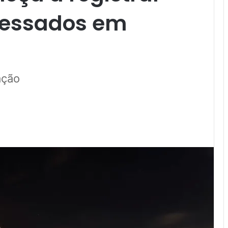
eressados em
ação