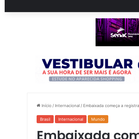
Início
/
Internacional
/
Embaixada começa a registrar
Brasil
Internacional
Mundo
Embaixada come