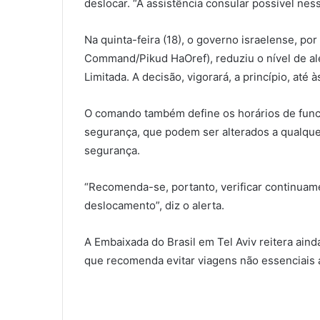
deslocar. “A assistência consular possível nes
Na quinta-feira (18), o governo israelense, p
Command/Pikud HaOref), reduziu o nível de ale
Limitada. A decisão, vigorará, a princípio, até
O comando também define os horários de funci
segurança, que podem ser alterados a qualqu
segurança.
“Recomenda-se, portanto, verificar continuame
deslocamento”, diz o alerta.
A Embaixada do Brasil em Tel Aviv reitera ain
que recomenda evitar viagens não essenciais a