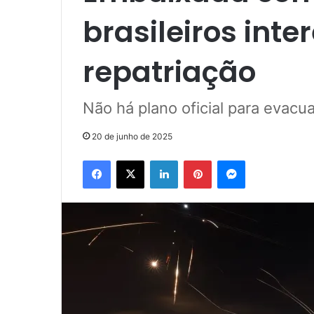
brasileiros int
repatriação
Não há plano oficial para evacu
20 de junho de 2025
Facebook
X
Linkedin
Pinterest
Messenger