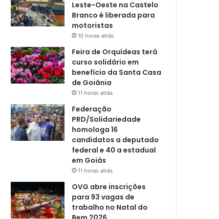
Leste-Oeste na Castelo
Branco é liberada para
motoristas
10 horas atrás
Feira de Orquídeas terá
curso solidário em
benefício da Santa Casa
de Goiânia
11 horas atrás
Federação
PRD/Solidariedade
homologa 16
candidatos a deputado
federal e 40 a estadual
em Goiás
11 horas atrás
OVG abre inscrições
para 93 vagas de
trabalho no Natal do
Bem 2026