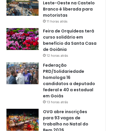
Leste-Oeste na Castelo
Branco é liberada para
motoristas
11 horas atrás
Feira de Orquídeas terá
curso solidário em
benefício da Santa Casa
de Goiânia
12 horas atrás
Federação
PRD/Solidariedade
homologa 16
candidatos a deputado
federal e 40 a estadual
em Goiás
13 horas atrás
OVG abre inscrições
para 93 vagas de
trabalho no Natal do
Bem 2026