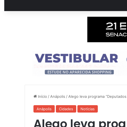
Início
/
Anápolis
/
Alego leva programa “Deputados A
Anápolis
Cidades
Notícias
Alego leva pro