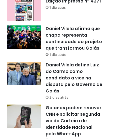
Edição impressa n° 4271
1 dia atrás
Daniel Vilela afirma que
chapa representa
continuidade do projeto
que transformou Goiás
1 dia atrás
Daniel Vilela define Luiz
do Carmo como
candidato a vice na
disputa pelo Governo de
Goiás
2 dias atrás
Goianos podem renovar
CNH e solicitar segunda
via da Carteira de
Identidade Nacional
pelo WhatsApp