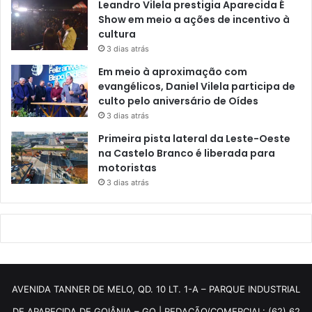
Leandro Vilela prestigia Aparecida É
Show em meio a ações de incentivo à
cultura
3 dias atrás
Em meio à aproximação com
evangélicos, Daniel Vilela participa de
culto pelo aniversário de Oídes
3 dias atrás
Primeira pista lateral da Leste-Oeste
na Castelo Branco é liberada para
motoristas
3 dias atrás
AVENIDA TANNER DE MELO, QD. 10 LT. 1-A – PARQUE INDUSTRIAL
DE APARECIDA DE GOIÂNIA – GO | REDAÇÃO/COMERCIAL: (62) 62