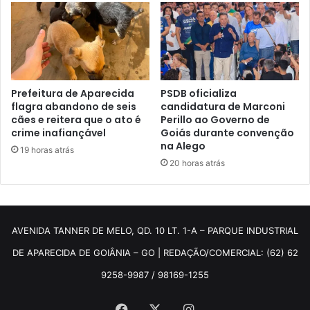
Prefeitura de Aparecida
PSDB oficializa
flagra abandono de seis
candidatura de Marconi
cães e reitera que o ato é
Perillo ao Governo de
crime inafiançável
Goiás durante convenção
na Alego
19 horas atrás
20 horas atrás
AVENIDA TANNER DE MELO, QD. 10 LT. 1-A – PARQUE INDUSTRIAL
DE APARECIDA DE GOIÂNIA – GO | REDAÇÃO/COMERCIAL: (62) 62
9258-9987 / 98169-1255
Facebook
X
Instagram