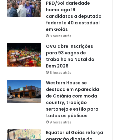
PRD/Solidariedade
homologa 16
candidatos a deputado
federal e 40 a estadual
em Goiás
8 horas atrás
OVG abre inscrições
para 93 vagas de
trabalho no Natal do
Bem 2026
8 horas atrás
Western House se
destaca em Aparecida
de Goiânia com moda
country, tradição
sertaneja e estilo para
todos os públicos
9 horas atrás
Equatorial Goiás reforça
operação diante da