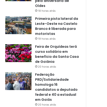
pelo aniversário de
Oídes
18 horas atrás
Primeira pista lateral da
Leste-Oeste na Castelo
Branco é liberada para
motoristas
19 horas atrás
Feira de Orquídeas terá
curso solidário em
benefício da Santa Casa
de Goiânia
20 horas atrás
Federação
PRD/Solidariedade
homologa 16
candidatos a deputado
federal e 40 a estadual
em Goiás
20 horas atrás