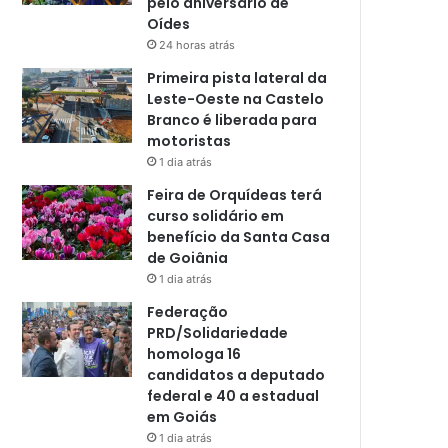
pelo aniversário de
Oídes
24 horas atrás
Primeira pista lateral da
Leste-Oeste na Castelo
Branco é liberada para
motoristas
1 dia atrás
Feira de Orquídeas terá
curso solidário em
benefício da Santa Casa
de Goiânia
1 dia atrás
Federação
PRD/Solidariedade
homologa 16
candidatos a deputado
federal e 40 a estadual
em Goiás
1 dia atrás