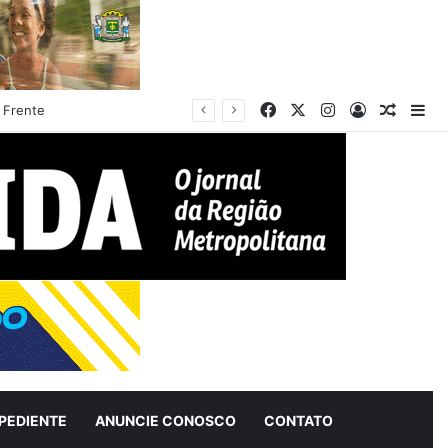
Facebook
X
Instagram
Entrar
Artigo 
Bar
e Aparecida
PEDIENTE
ANUNCIE CONOSCO
CONTATO