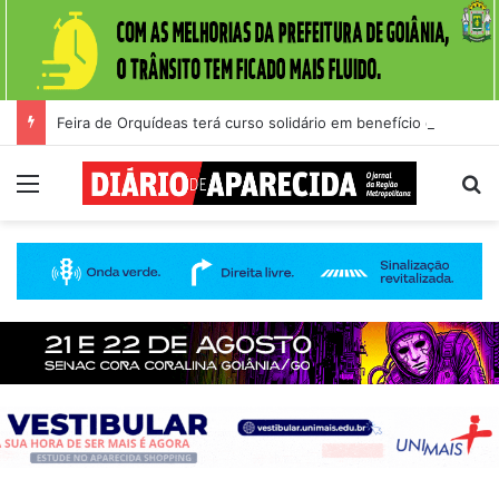
Feira de Orquídeas terá curso solidário em benefício da Santa Casa de Goiânia
Menu
Pr