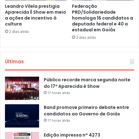
Leandro Vilela prestigia
Federação
Aparecida É Show em meio
PRD/Solidariedade
a ações de incentivo à
homologa 16 candidatos a
cultura
deputado federal e 40 a
estadual em Goiás
2 dias atrás
2 dias atrás
Últimas
Público recorde marca segunda noite
do 17º Aparecida é Show
17 horas atrás
Band promove primeiro debate entre
candidatos ao Governo de Goiás
17 horas atrás
Edição impressa n° 4273