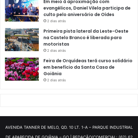
Em meio à aproximação com
evangélicos, Daniel Vilela participa de
culto pelo aniversário de Oídes
2 dias atrás
Primeira pista lateral da Leste-Oeste
na Castelo Branco é liberada para
motoristas
2 dias atrás
Feira de Orquídeas terá curso solidário
em benefício da Santa Casa de
Goiânia
2 dias atrás
AVENIDA TANNER DE MELO, QD. 10 LT. 1-A – PARQUE INDUSTRIAL
DE APARECIDA DE GOIÂNIA – GO | REDAÇÃO/COMERCIAL: (62) 62