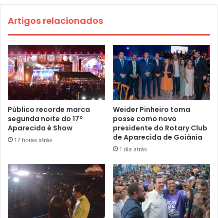
Artigos relacionados
Público recorde marca
Weider Pinheiro toma
segunda noite do 17º
posse como novo
Aparecida é Show
presidente do Rotary Club
de Aparecida de Goiânia
17 horas atrás
1 dia atrás