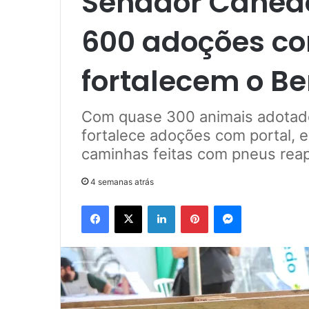
Senador Canedo
600 adoções co
fortalecem o B
Com quase 300 animais adotad
fortalece adoções com portal, 
caminhas feitas com pneus rea
4 semanas atrás
Facebook
X
Linkedin
Pinterest
Messenger