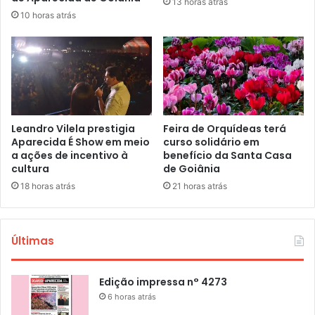
13 horas atrás
10 horas atrás
Leandro Vilela prestigia
Feira de Orquídeas terá
Aparecida É Show em meio
curso solidário em
a ações de incentivo à
benefício da Santa Casa
cultura
de Goiânia
18 horas atrás
21 horas atrás
Últimas
Edição impressa n° 4273
6 horas atrás