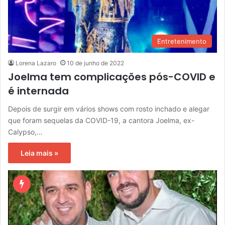
Entretenimento
Lorena Lazaro
10 de junho de 2022
Joelma tem complicações pós-COVID e
é internada
Depois de surgir em vários shows com rosto inchado e alegar
que foram sequelas da COVID-19, a cantora Joelma, ex-
Calypso,…
Leia mais »