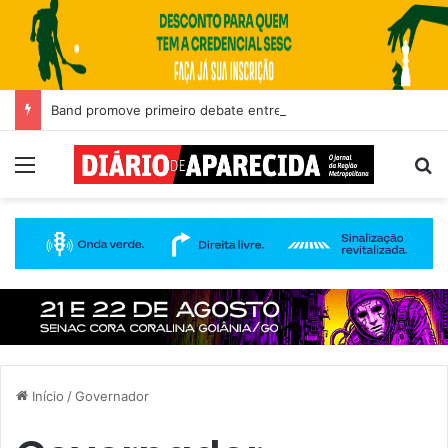
Band promove primeiro debate entre candidatos ao Governo de Goiás
Menu
Pr
Início
/
Governador