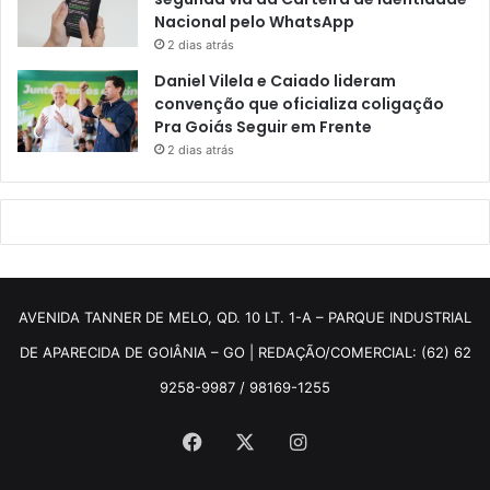
Nacional pelo WhatsApp
2 dias atrás
Daniel Vilela e Caiado lideram
convenção que oficializa coligação
Pra Goiás Seguir em Frente
2 dias atrás
AVENIDA TANNER DE MELO, QD. 10 LT. 1-A – PARQUE INDUSTRIAL
DE APARECIDA DE GOIÂNIA – GO | REDAÇÃO/COMERCIAL: (62) 62
9258-9987 / 98169-1255
Facebook
X
Instagram