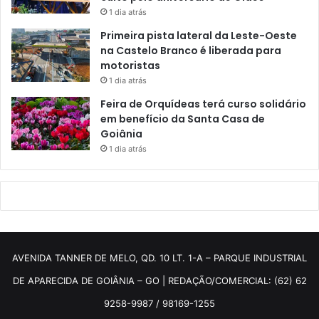
1 dia atrás
Primeira pista lateral da Leste-Oeste
na Castelo Branco é liberada para
motoristas
1 dia atrás
Feira de Orquídeas terá curso solidário
em benefício da Santa Casa de
Goiânia
1 dia atrás
AVENIDA TANNER DE MELO, QD. 10 LT. 1-A – PARQUE INDUSTRIAL
DE APARECIDA DE GOIÂNIA – GO | REDAÇÃO/COMERCIAL: (62) 62
9258-9987 / 98169-1255