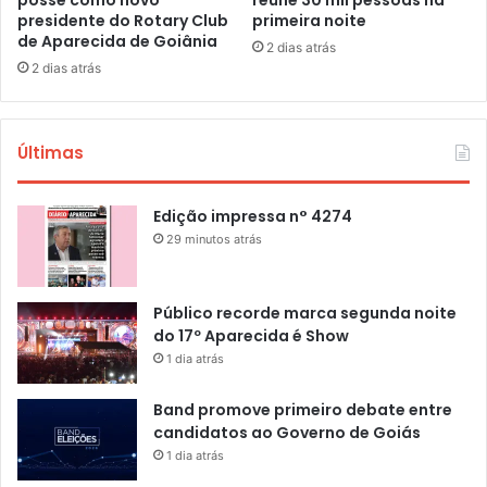
posse como novo
reúne 30 mil pessoas na
presidente do Rotary Club
primeira noite
de Aparecida de Goiânia
2 dias atrás
2 dias atrás
Últimas
Edição impressa n° 4274
29 minutos atrás
Público recorde marca segunda noite
do 17º Aparecida é Show
1 dia atrás
Band promove primeiro debate entre
candidatos ao Governo de Goiás
1 dia atrás