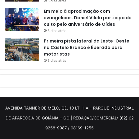
3 dias atrás
Em meio à aproximação com
evangélicos, Daniel Vilela participa de
culto pelo aniversário de Oídes
3 dias atrás
Primeira pista lateral da Leste-Oeste
na Castelo Branco é liberada para
motoristas
3 dias atrás
AVENIDA TANNER DE MELO, QD. 10 LT. 1-A – PARQUE INDUSTRIAL
DE APARECIDA DE GOIÂNIA – GO | REDAÇÃO/COMERCIAL: (62) 62
9258-9987 / 98169-1255