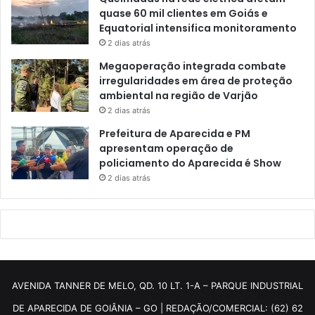
quase 60 mil clientes em Goiás e
Equatorial intensifica monitoramento
2 dias atrás
Megaoperação integrada combate
irregularidades em área de proteção
ambiental na região de Varjão
2 dias atrás
Prefeitura de Aparecida e PM
apresentam operação de
policiamento do Aparecida é Show
2 dias atrás
AVENIDA TANNER DE MELO, QD. 10 LT. 1-A – PARQUE INDUSTRIAL
DE APARECIDA DE GOIÂNIA – GO | REDAÇÃO/COMERCIAL: (62) 62