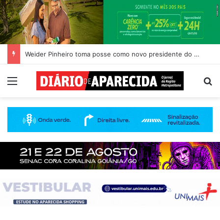
Weider Pinheiro toma posse como novo presidente do Rotary Club de Aparecida de Goiânia
Menu
Pr