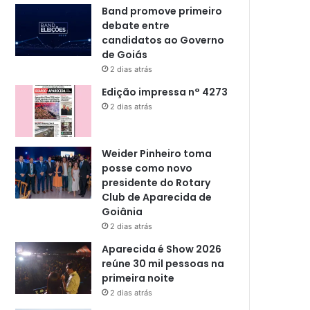
Band promove primeiro
debate entre
candidatos ao Governo
de Goiás
2 dias atrás
Edição impressa n° 4273
2 dias atrás
Weider Pinheiro toma
posse como novo
presidente do Rotary
Club de Aparecida de
Goiânia
2 dias atrás
Aparecida é Show 2026
reúne 30 mil pessoas na
primeira noite
2 dias atrás