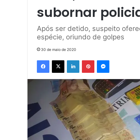
subornar polici
Após ser detido, suspeito ofer
espécie, oriundo de golpes
30 de maio de 2020
Facebook
X
Linkedin
Pinterest
Messenger