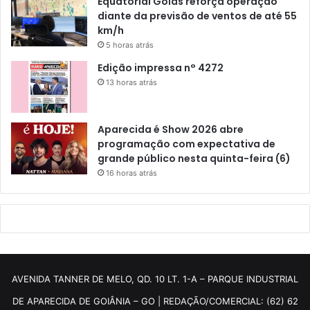
Equatorial Goiás reforça operação
diante da previsão de ventos de até 55
km/h
5 horas atrás
Edição impressa n° 4272
13 horas atrás
Aparecida é Show 2026 abre
programação com expectativa de
grande público nesta quinta-feira (6)
16 horas atrás
AVENIDA TANNER DE MELO, QD. 10 LT. 1-A – PARQUE INDUSTRIAL
DE APARECIDA DE GOIÂNIA – GO | REDAÇÃO/COMERCIAL: (62) 62