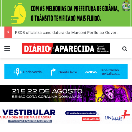
PSDB oficializa candidatura de Marconi Perillo ao Governo de Goiás durante convenção na Alego
Menu
Pr