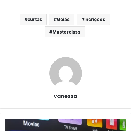
curtas
Goiás
incrições
Masterclass
vanessa