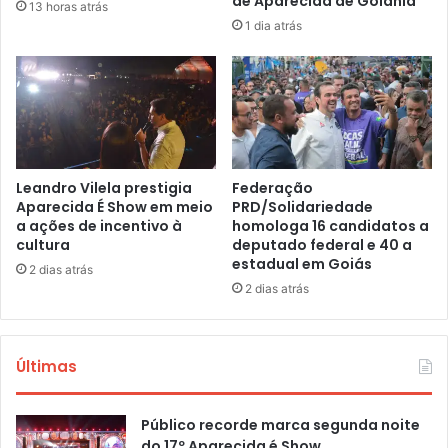
de Aparecida de Goiânia
13 horas atrás
1 dia atrás
Leandro Vilela prestigia
Federação
Aparecida É Show em meio
PRD/Solidariedade
a ações de incentivo à
homologa 16 candidatos a
cultura
deputado federal e 40 a
estadual em Goiás
2 dias atrás
2 dias atrás
Últimas
Público recorde marca segunda noite
do 17º Aparecida é Show