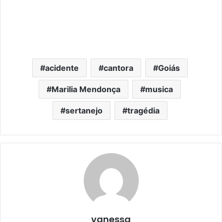
acidente
cantora
Goiás
Marilia Mendonça
musica
sertanejo
tragédia
vanessa