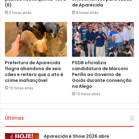
(6)
de Aparecida
2 horas atrás
8 horas atrás
Prefeitura de Aparecida
PSDB oficializa
flagra abandono de seis
candidatura de Marconi
cães e reitera que o ato é
Perillo ao Governo de
crime inafiançável
Goiás durante convenção
na Alego
15 horas atrás
15 horas atrás
Últimas
Aparecida é Show 2026 abre