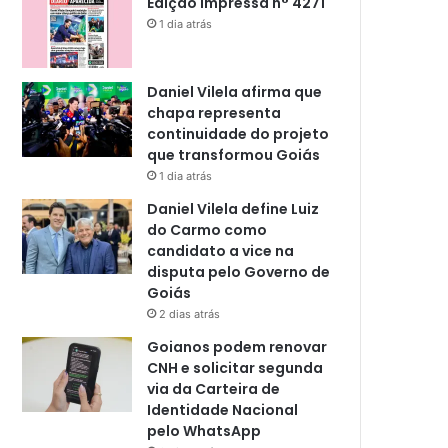
Edição impressa n° 4271
1 dia atrás
Daniel Vilela afirma que
chapa representa
continuidade do projeto
que transformou Goiás
1 dia atrás
Daniel Vilela define Luiz
do Carmo como
candidato a vice na
disputa pelo Governo de
Goiás
2 dias atrás
Goianos podem renovar
CNH e solicitar segunda
via da Carteira de
Identidade Nacional
pelo WhatsApp