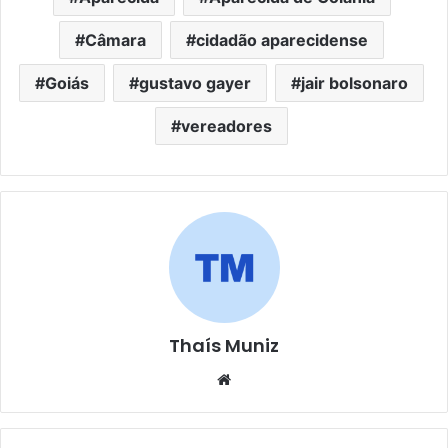
Câmara
cidadão aparecidense
Goiás
gustavo gayer
jair bolsonaro
vereadores
Thaís Muniz
Website