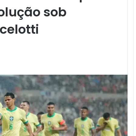
olução sob
elotti