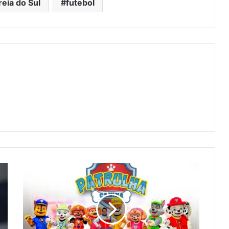
eia do Sul
futebol