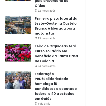
pelo aniversário de
Oídes
22 horas atrás
Primeira pista lateral da
Leste-Oeste na Castelo
Branco é liberada para
motoristas
23 horas atrás
Feira de Orquídeas terá
curso solidário em
benefício da Santa Casa
de Goiânia
24 horas atrás
Federação
PRD/Solidariedade
homologa 16
candidatos a deputado
federal e 40 a estadual
em Goiás
1 dia atrás