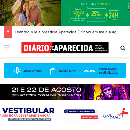
Leandro Vilela prestigia Aparecida É Show em meio a ações de incentivo à cultura
Menu
Pr