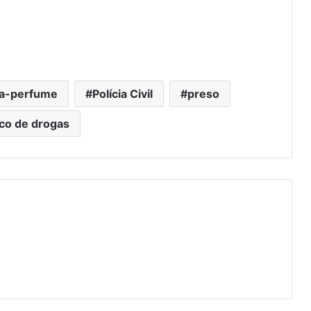
ça-perfume
Polícia Civil
preso
ico de drogas