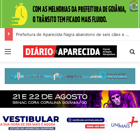
Prefeitura de Aparecida flagra abandono de seis cães e reitera que o ato é crime inafiançável
Menu
Pr