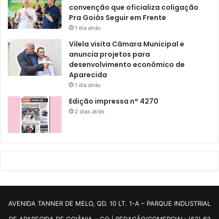
convenção que oficializa coligação
Pra Goiás Seguir em Frente
1 dia atrás
Vilela visita Câmara Municipal e
anuncia projetos para
desenvolvimento econômico de
Aparecida
1 dia atrás
Edição impressa n° 4270
2 dias atrás
AVENIDA TANNER DE MELO, QD. 10 LT. 1-A – PARQUE INDUSTRIAL
DE APARECIDA DE GOIÂNIA – GO | REDAÇÃO/COMERCIAL: (62) 62