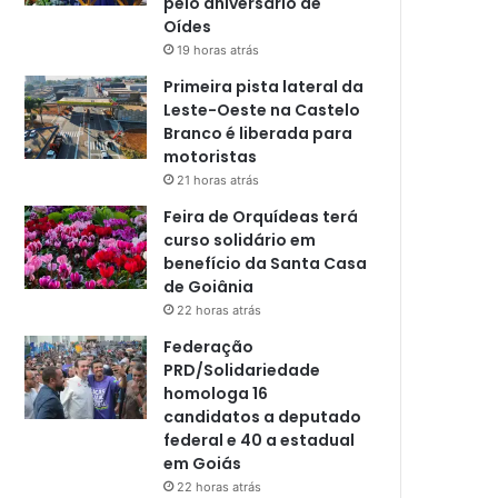
pelo aniversário de
Oídes
19 horas atrás
Primeira pista lateral da
Leste-Oeste na Castelo
Branco é liberada para
motoristas
21 horas atrás
Feira de Orquídeas terá
curso solidário em
benefício da Santa Casa
de Goiânia
22 horas atrás
Federação
PRD/Solidariedade
homologa 16
candidatos a deputado
federal e 40 a estadual
em Goiás
22 horas atrás