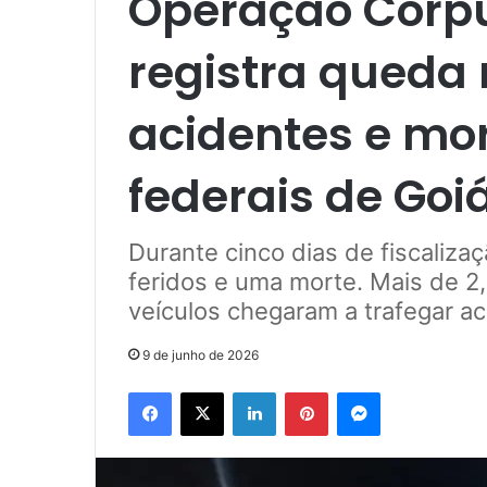
Operação Corpu
registra queda
acidentes e mor
federais de Goi
Durante cinco dias de fiscaliza
feridos e uma morte. Mais de 2,
veículos chegaram a trafegar a
9 de junho de 2026
Facebook
X
Linkedin
Pinterest
Messenger