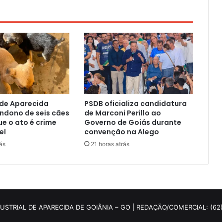
 de Aparecida
PSDB oficializa candidatura
ndono de seis cães
de Marconi Perillo ao
ue o ato é crime
Governo de Goiás durante
el
convenção na Alego
ás
21 horas atrás
DUSTRIAL DE APARECIDA DE GOIÂNIA – GO | REDAÇÃO/COMERCIAL: (62)