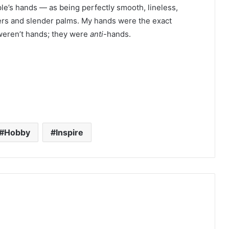
e’s hands — as being perfectly smooth, lineless,
gers and slender palms. My hands were the exact
weren’t hands; they were
anti
-hands.
Hobby
Inspire