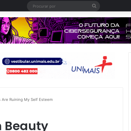
Procurar
por
s Are Ruining My Self Esteem
h Beauty