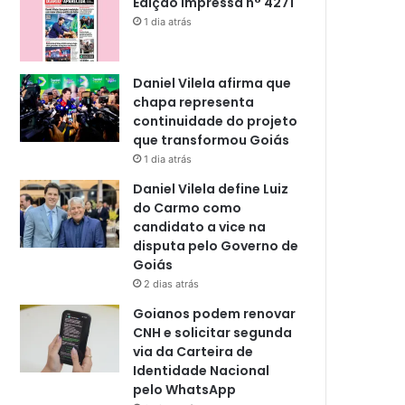
Edição impressa n° 4271
1 dia atrás
Daniel Vilela afirma que
chapa representa
continuidade do projeto
que transformou Goiás
1 dia atrás
Daniel Vilela define Luiz
do Carmo como
candidato a vice na
disputa pelo Governo de
Goiás
2 dias atrás
Goianos podem renovar
CNH e solicitar segunda
via da Carteira de
Identidade Nacional
pelo WhatsApp