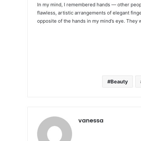
In my mind, I remembered hands — other peopl
flawless, artistic arrangements of elegant fin
opposite of the hands in my mind’s eye. They 
Beauty
vanessa