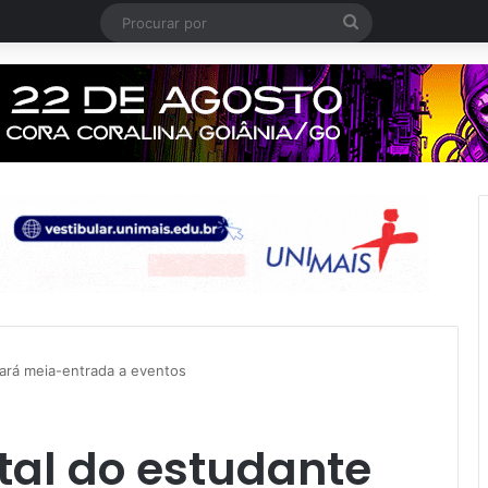
Procurar
por
dará meia-entrada a eventos
ital do estudante