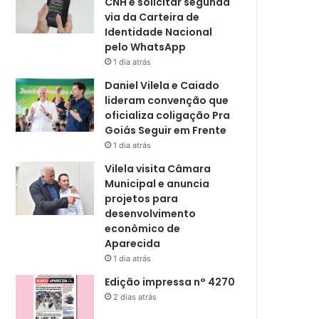
CNH e solicitar segunda
via da Carteira de
Identidade Nacional
pelo WhatsApp
1 dia atrás
Daniel Vilela e Caiado
lideram convenção que
oficializa coligação Pra
Goiás Seguir em Frente
1 dia atrás
Vilela visita Câmara
Municipal e anuncia
projetos para
desenvolvimento
econômico de
Aparecida
1 dia atrás
Edição impressa n° 4270
2 dias atrás