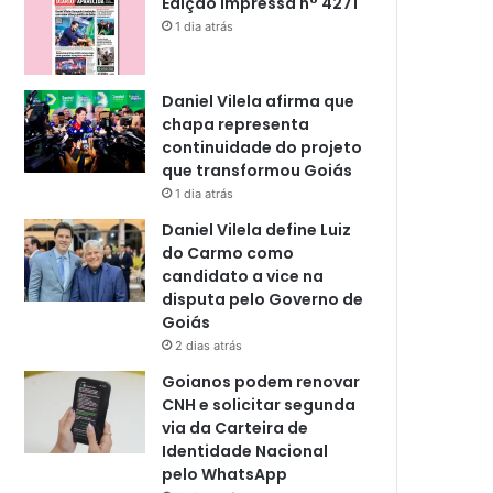
Edição impressa n° 4271
1 dia atrás
Daniel Vilela afirma que
chapa representa
continuidade do projeto
que transformou Goiás
1 dia atrás
Daniel Vilela define Luiz
do Carmo como
candidato a vice na
disputa pelo Governo de
Goiás
2 dias atrás
Goianos podem renovar
CNH e solicitar segunda
via da Carteira de
Identidade Nacional
pelo WhatsApp