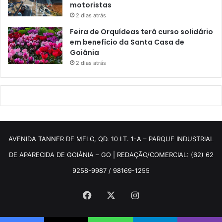
motoristas
2 dias atrás
Feira de Orquídeas terá curso solidário
em benefício da Santa Casa de
Goiânia
2 dias atrás
AVENIDA TANNER DE MELO, QD. 10 LT. 1-A – PARQUE INDUSTRIAL
DE APARECIDA DE GOIÂNIA – GO | REDAÇÃO/COMERCIAL: (62) 62
9258-9987 / 98169-1255
Facebook
X
Instagram