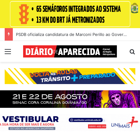
PSDB oficializa candidatura de Marconi Perillo ao Governo de Goiás durante convenção na Alego
Menu
Pr